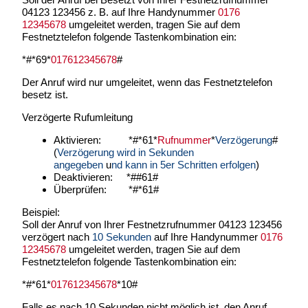
04123 123456 z. B. auf Ihre Handynummer
0176
12345678
umgeleitet werden, tragen Sie auf dem
Festnetztelefon folgende Tastenkombination ein:
*#*69*
017612345678
#
Der Anruf wird nur umgeleitet, wenn das Festnetztelefon
besetz ist.
Verzögerte Rufumleitung
Aktivieren: *#*61*
Rufnummer
*
Verzögerung
#
(
Verzögerung wird in Sekunden
angegeben
u
nd
kann in 5er Schritten erfolgen
)
Deaktivieren: *##61#
Überprüfen: *#*61#
Beispiel:
Soll der Anruf von Ihrer Festnetzrufnummer 04123 123456
verzögert nach
10 Sekunden
auf Ihre Handynummer
0176
12345678
umgeleitet werden, tragen Sie auf dem
Festnetztelefon folgende Tastenkombination ein:
*#*61*
017612345678
*10#
Falls es nach 10 Sekunden nicht möglich ist, den Anruf