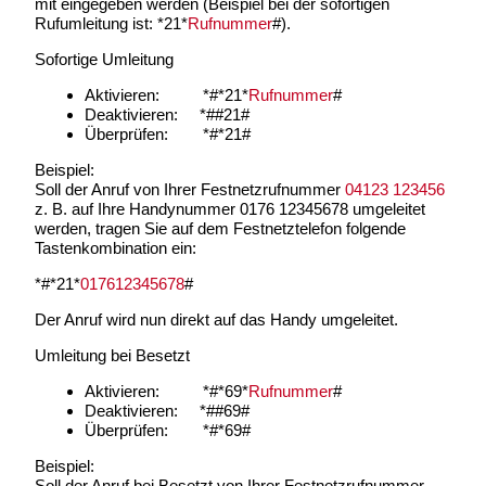
mit eingegeben werden (Beispiel bei der sofortigen
Rufumleitung ist: *21*
Rufnummer
#).
Sofortige Umleitung
Aktivieren: *#*21*
Rufnummer
#
Deaktivieren: *##21#
Überprüfen: *#*21#
Beispiel:
Soll der Anruf von Ihrer Festnetzrufnummer
04123 123456
z. B. auf Ihre Handynummer 0176 12345678 umgeleitet
werden, tragen Sie auf dem Festnetztelefon folgende
Tastenkombination ein:
*#*21*
017612345678
#
Der Anruf wird nun direkt auf das Handy umgeleitet.
Umleitung bei Besetzt
Aktivieren: *#*69*
Rufnummer
#
Deaktivieren: *##69#
Überprüfen: *#*69#
Beispiel:
Soll der Anruf bei Besetzt von Ihrer Festnetzrufnummer