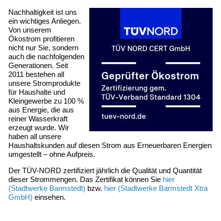
Nachhaltigkeit ist uns
ein wichtiges Anliegen.
Von unserem
Ökostrom profitieren
nicht nur Sie, sondern
auch die nachfolgenden
Generationen. Seit
2011 bestehen all
unsere Stromprodukte
für Haushalte und
Kleingewerbe zu 100 %
aus Energie, die aus
reiner Wasserkraft
erzeugt wurde. Wir
haben all unsere
Haushaltskunden auf diesen Strom aus Erneuerbaren Energien
umgestellt – ohne Aufpreis.
Der TÜV-NORD zertifiziert jährlich die Qualität und Quantität
dieser Strommengen. Das Zertifikat können Sie
hier
(Stadtwerke Barmstedt)
bzw.
hier (Stadtwerke Barmstedt Xtra
GmbH)
einsehen.