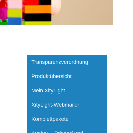
Transparenzverordnung
Produktübersicht
Mein XityLight
XityLight-Webmailer
Komplettpakete