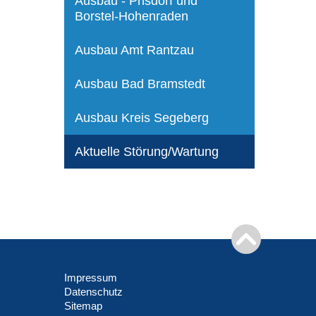
Ausbau - Prisdorf und
Borstel-Hohenraden
Ausbau Amt Rantzau
Ausbau Bad Bramstedt
Ausbau Kreis Segeberg
Aktuelle Störung/Wartung
Impressum
Datenschutz
Sitemap