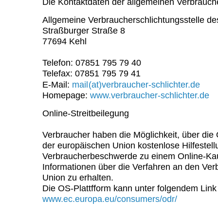
Die Kontaktdaten der allgemeinen Verbraucher
Allgemeine Verbraucherschlichtungsstelle des
Straßburger Straße 8
77694 Kehl
Telefon: 07851 795 79 40
Telefax: 07851 795 79 41
NO
E-Mail:
mail
(at)verbraucher-schlichter.de
SPAM
Homepage:
www.verbraucher-schlichter.de
Online-Streitbeilegung
Verbraucher haben die Möglichkeit, über die 
der europäischen Union kostenlose Hilfestellu
Verbraucherbeschwerde zu einem Online-Kauf
Informationen über die Verfahren an den Ver
Union zu erhalten.
Die OS-Plattfform kann unter folgendem Lin
www.ec.europa.eu/consumers/odr/