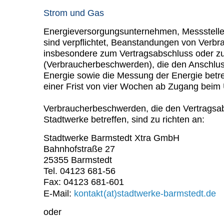
Strom und Gas
Energieversorgungsunternehmen, Messstelle
sind verpflichtet, Beanstandungen von Verb
insbesondere zum Vertragsabschluss oder zu
(Verbraucherbeschwerden), die den Anschluss
Energie sowie die Messung der Energie betr
einer Frist von vier Wochen ab Zugang beim
Verbraucherbeschwerden, die den Vertragsabs
Stadtwerke betreffen, sind zu richten an:
Stadtwerke Barmstedt Xtra GmbH
Bahnhofstraße 27
25355 Barmstedt
Tel. 04123 681-56
Fax: 04123 681-601
NO
E-Mail:
kontakt
(at)stadtwerke-barmstedt.de
SPAM
oder