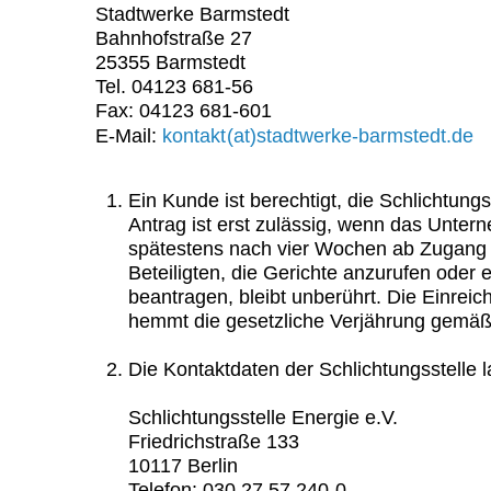
Stadtwerke Barmstedt
Bahnhofstraße 27
25355 Barmstedt
Tel. 04123 681-56
Fax: 04123 681-601
NO
E-Mail:
kontakt
(at)stadtwerke-barmstedt.de
SPAM
Ein Kunde ist berechtigt, die Schlichtun
Antrag ist erst zulässig, wenn das Unte
spätestens nach vier Wochen ab Zugang
Beteiligten, die Gerichte anzurufen ode
beantragen, bleibt unberührt. Die Einrei
hemmt die gesetzliche Verjährung gemäß
Die Kontaktdaten der Schlichtungsstelle l
Schlichtungsstelle Energie e.V.
Friedrichstraße 133
10117 Berlin
Telefon: 030 27 57 240-0