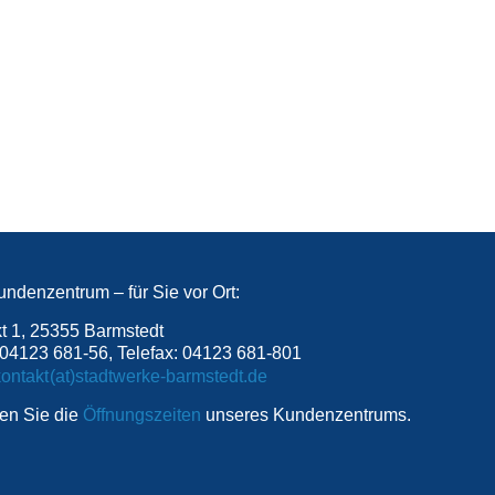
ndenzentrum – für Sie vor Ort:
t 1, 25355 Barmstedt
 04123 681-56, Telefax: 04123 681-801
NO
kontakt
(at)stadtwerke-barmstedt.de
SPAM
den Sie die
Öffnungszeiten
unseres Kundenzentrums.