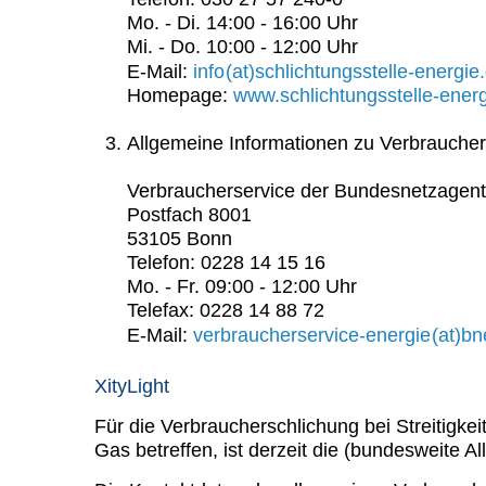
Mo. - Di. 14:00 - 16:00 Uhr
Mi. - Do. 10:00 - 12:00 Uhr
NO
E-Mail:
info
(at)schlichtungsstelle-energie
SPAM
Homepage:
www.schlichtungsstelle-ener
Allgemeine Informationen zu Verbraucherr
Verbraucherservice der Bundesnetzagentur
Postfach 8001
53105 Bonn
Telefon: 0228 14 15 16
Mo. - Fr. 09:00 - 12:00 Uhr
Telefax: 0228 14 88 72
NO
E-Mail:
verbraucherservice-energie
(at)bn
SPAM
XityLight
Für die Verbraucherschlichung bei Streitigke
Gas betreffen, ist derzeit die (bundesweite A